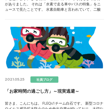
がありました。 それは「水素で走る車やバスの特集」をニ
ュースで見たことです。 水素自動車と言われていて、二酸
2021.05.25
社員ブログ
「お家時間の過ごし方」～現実逃避～
皆さま、こんにちは。 FLEQs1チーム白石です。 新型コロナ
ウイルス感染拡大防止のため外出自粛が続いており、大切な