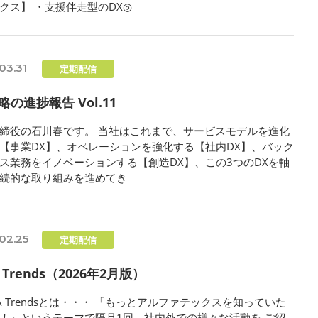
クス】 ・支援伴走型のDX◎
03.31
定期配信
略の進捗報告 Vol.11
締役の石川春です。 当社はこれまで、サービスモデルを進化
【事業DX】、オペレーションを強化する【社内DX】、バック
ス業務をイノベーションする【創造DX】、この3つのDXを軸
続的な取り組みを進めてき
02.25
定期配信
A Trends（2026年2月版）
LFA Trendsとは・・・ 「もっとアルファテックスを知っていた
！」というテーマで隔月1回、社内外での様々な活動を ご紹