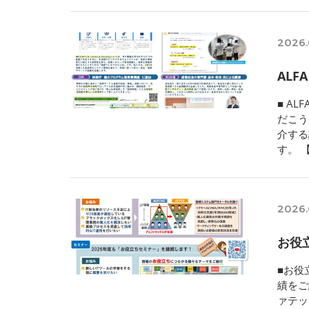
2026.
ALF
■ A
だこう
介する
す。 
2026.
お役
■お役
績をご
ァテッ