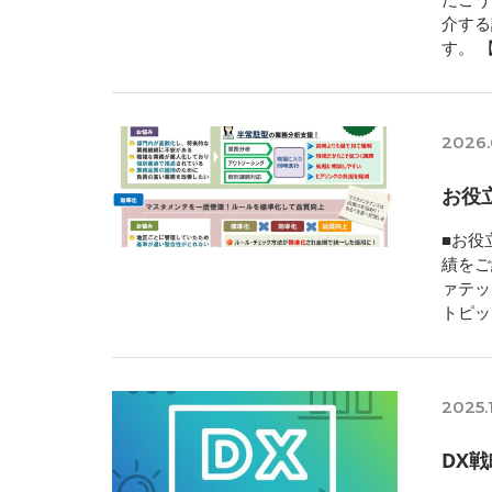
介する
す。 
2026.
お役
■お役
績をご
ァテッ
トピッ
2025.
DX戦