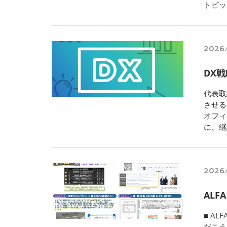
トピッ
2026.
DX戦
代表取
させる
オフィ
に、継
2026.
ALF
■ A
だこう