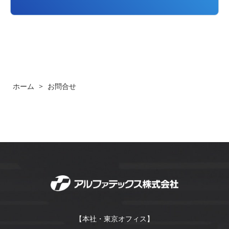
個人情報の利用、提供、その他の取り扱いについては、利用目
的の範囲内で行い、利用目的を変更する場合は、必ず、本人の
同意を得ることとします。
当社は、個人情報の保護が確実に行われるように、個人情報に
関する内規を継続的に改善します。
ホーム
>
お問合せ
アルファテックス株式会社 代表取締役社長 石川 春
※個人情報保護の取り扱いについては
サイトポリシー
をご覧下さ
い。
【お問い合わせ窓口】 アルファテックス株式会社 コーポレート本
部 TEL：03-6910-4818 FAX：03-6910-4817
【本社・東京オフィス】