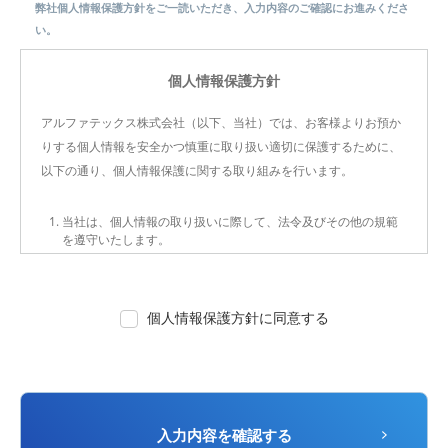
弊社個人情報保護方針をご一読いただき、入力内容のご確認にお進みくださ
い。
個人情報保護方針
アルファテックス株式会社（以下、当社）では、お客様よりお預か
りする個人情報を安全かつ慎重に取り扱い適切に保護するために、
以下の通り、個人情報保護に関する取り組みを行います。
当社は、個人情報の取り扱いに際して、法令及びその他の規範
を遵守いたします。
当社は、個人情報の取り扱いについて内規を作成し、従業員
（役員・正社員・派遣社員・契約社員等）に啓蒙・教育活動を
通じて周知徹底、遵守します。
個人情報保護方針に同意する
当社は、個人情報を安全に管理し、不正アクセス、紛失、改ざ
ん、漏洩等を防止するため情報セキュリティ対策の実施と対策
の有効性の監査を定期的に実施します。
個人情報の取得に関しては、原則として当社業務を行うにあた
り必要な限度に止め、利用目的を予め、本人に明示し、適法か
つ公正な手段により取得します。