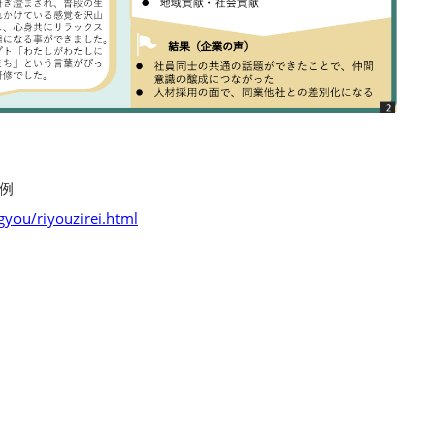
例
gyou/riyouzirei.html