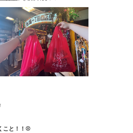
！
くこと！！⚾