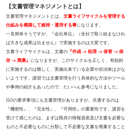
【文書管理マネジメントとは】
文書管理マネジメントとは、
文書ライフサイクルを管理する
仕組みを構築して維持・運用する事
になります。
一見簡単そうですが、『会社単位』（全社で取り組まなけれ
ば大きな成果は出ません）で実施するのは大変です。
文書ライフサイクルは、文書の
『作成
→ 処理 → 保管 → 保
存 →
廃棄』
になりますが、このサイクルを正しく、有効的
に実施するのは難しく、実施出来ている企業や自治体は少な
いようです。講習では文書管理を行う具体的な方法やツール
や事例の紹介もあったので、たいへん参考になりました。
ISO
の要求事項にも文書管理がありますが、共通するのは
『機密性』、『完全性』、『可用性』の重要性です。講習を
受けて感じたのは、まずは既存の情報資産及び文書を必要な
ものと不必要なものに分類して不必要な文書を廃棄すること